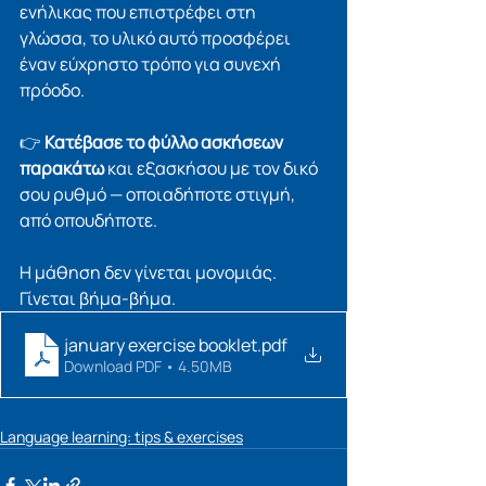
ενήλικας που επιστρέφει στη 
γλώσσα, το υλικό αυτό προσφέρει 
έναν εύχρηστο τρόπο για συνεχή 
πρόοδο.
👉 
Κατέβασε το φύλλο ασκήσεων 
παρακάτω
 και εξασκήσου με τον δικό 
σου ρυθμό — οποιαδήποτε στιγμή, 
από οπουδήποτε.
Η μάθηση δεν γίνεται μονομιάς. 
Γίνεται βήμα-βήμα.
january exercise booklet
.pdf
Download PDF • 4.50MB
Language learning: tips & exercises