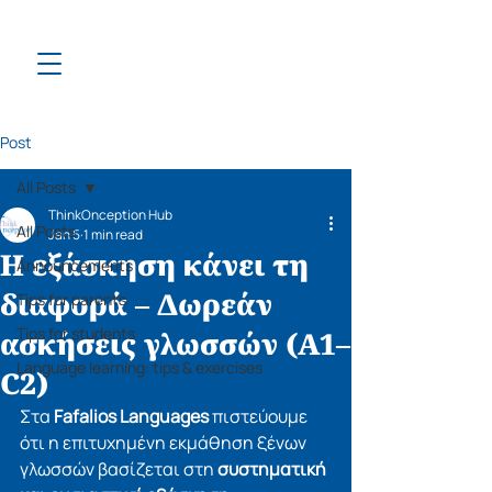
Post
All Posts
ThinkOnception Hub
All Posts
Jan 5
1 min read
Η εξάσκηση κάνει τη
Announcements
διαφορά – Δωρεάν
Tips for parents
Tips for students
ασκήσεις γλωσσών (A1–
Language learning: tips & exercises
C2)
Στα 
Fafalios Languages
 πιστεύουμε 
ότι η επιτυχημένη εκμάθηση ξένων 
γλωσσών βασίζεται στη 
συστηματική 