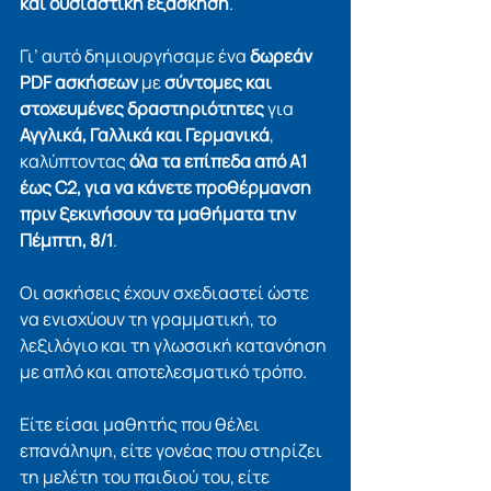
και ουσιαστική εξάσκηση
.
Γι’ αυτό δημιουργήσαμε ένα 
δωρεάν 
PDF ασκήσεων
 με 
σύντομες και 
στοχευμένες δραστηριότητες
 για 
Αγγλικά, Γαλλικά και Γερμανικά
, 
καλύπτοντας 
όλα τα επίπεδα από A1 
έως C2, για να κάνετε προθέρμανση 
πριν ξεκινήσουν τα μαθήματα την 
Πέμπτη, 8/1
.
Οι ασκήσεις έχουν σχεδιαστεί ώστε 
να ενισχύουν τη γραμματική, το 
λεξιλόγιο και τη γλωσσική κατανόηση 
με απλό και αποτελεσματικό τρόπο.
Είτε είσαι μαθητής που θέλει 
επανάληψη, είτε γονέας που στηρίζει 
τη μελέτη του παιδιού του, είτε 